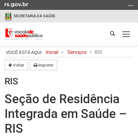
Ir
para
SECRETARIA DA SAÚDE
o
conteúdo
Ir
Abrir
Alter
para
a
a
o
busca
Início
nave
Inicial
Serviços
RIS
menu
do
Ir
conteúdo
Voltar
Imprimir
para
a
RIS
busca
Seção de Residência
Integrada em Saúde –
RIS