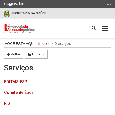
Ir
para
SECRETARIA DA SAÚDE
o
conteúdo
Ir
Abrir
Alter
para
a
a
o
busca
Início
nave
Inicial
Serviços
menu
do
Ir
conteúdo
Voltar
Imprimir
para
a
Serviços
busca
EDITAIS ESP
Comitê de Ética
RIS